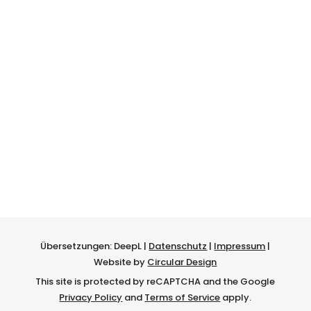
NEWSLETTER.
Anmelden
Übersetzungen: DeepL |
Datenschutz
|
Impressum
|
Website by
Circular Design
This site is protected by reCAPTCHA and the Google
Privacy Policy
and
Terms of Service
apply.