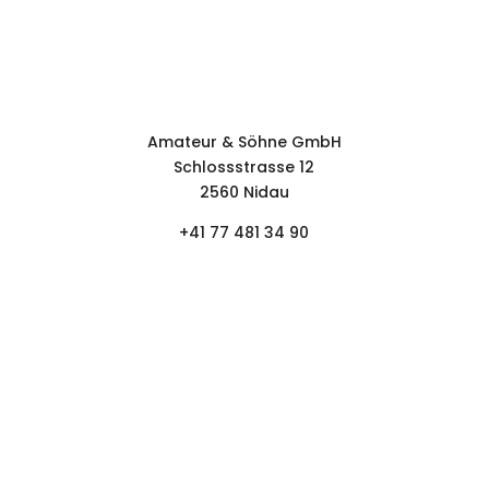
KONTAKT.
Kontaktformular
Amateur & Söhne GmbH
Schlossstrasse 12
2560 Nidau
+41 77 481 34 90
FOLGEN.
NEWSLETTER.