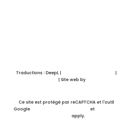
S'inscrire
Traductions : DeepL |
Protection des données
|
Mentions légales
| Site web by
Conception
circulaire
Ce site est protégé par reCAPTCHA et l'outil
Google
Politique de confidentialité
et
Conditions
de service
apply.