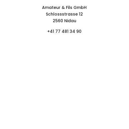
Formulaire de contact
Amateur & Fils GmbH
Schlossstrasse 12
2560 Nidau
+41 77 481 34 90
SUIVIR.
NEWSLETTER.